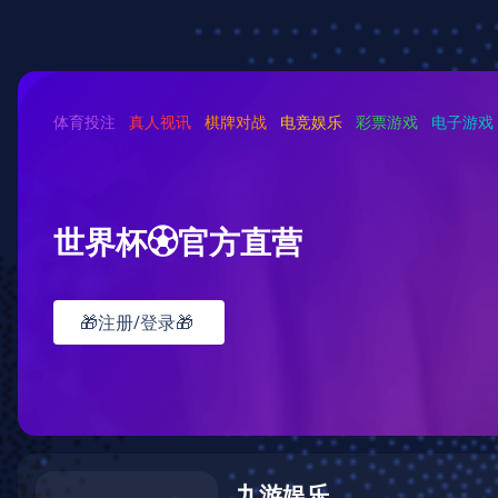
首页
体育动态
全部
最新
热门
推荐