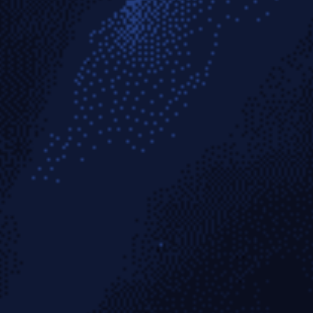
英冠升级附加赛决赛赫尔城对阵米堡首发阵容
公布麦克伯尼和麦格里出战
2026-07-04
30 次浏览
小卢卡斯回忆与马尔基尼奥斯共战巴萨的难忘
时刻与未能捧起欧冠的遗憾