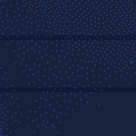
回顾12年前的今天巴洛特利为意大利世界杯历
史添最后一笔进球
2026-08-01
7 次浏览
拉亚谈欧冠失利的心路历程与西班牙门将竞争
的和谐氛围
2026-07-26
14 次浏览