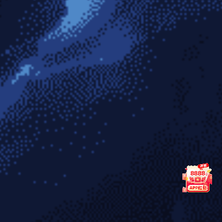
巴黎官方更新伤情帕乔努诺门德斯扎伊尔埃梅
里继续接受治疗
2026-07-09
29 次浏览