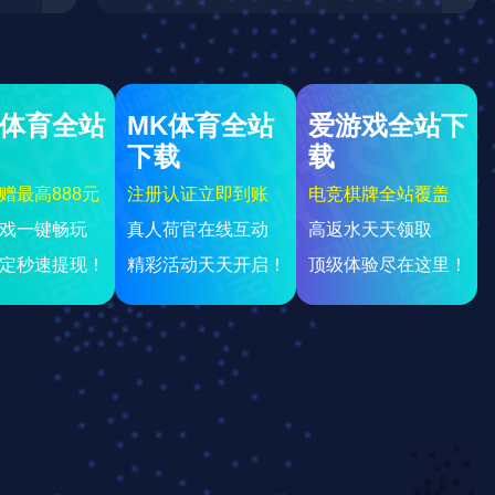
世界杯表现提升身价意媒称萨默维尔让罗马引
援难度加大
2026-07-22
16 次浏览