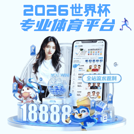
注册入口
极速响应