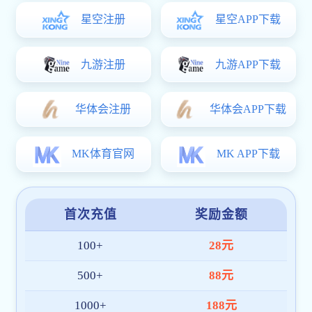
乐鱼app登录入口三重安全护盾系
统
从身份验证到平台架构，乐鱼在线登录入口-乐鱼(中国)-乐鱼
构建多层防线，强化整体安全韧性。
用户层安全
通过设备识别与行为监
控，有效防止账户异常
访问。