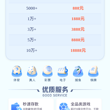
平台安全核心
系统层安全
部署入侵检测、防火墙
策略与系统加固模块，
提升抗风险能力。