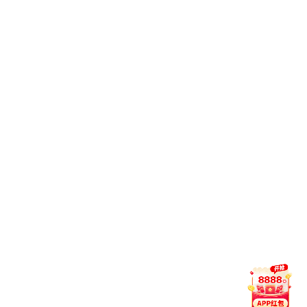
帮助与学习
v6.3.0：
新增“玩法教学专区”，支持乐鱼在线登录入口-乐
鱼(中国)-乐鱼语音与字幕讲解，覆盖新老用户。
v6.2.0：
帮助中心升级，分类更清晰，常见问题支持搜索
直达。
v5.8.0：
用户反馈通道上线，支持建议提交与分类响应。
荣誉与成就
乐鱼app登录入口 在多个国际赛事科技平台评比中脱颖而