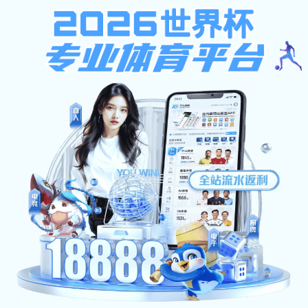
注册入口
乐鱼APP登录入口
· 体育观
看更便捷
连接你的赛事视野，打造球迷专属的数字主场。
乐鱼app
登录入口网页版
提供多终端支持、高清视频、 实时比分与
赛事推荐，让你随时随地畅享体育内容。
网页端入口