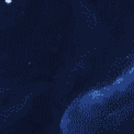
的重要战役中，个别球员往往能够改变比赛走势。首先谈到麦克
这种高压环境下，他需要发挥自己的速度和力量，不仅要完成射
新星麦格里，他以灵活多变和精准传球著称。本场比赛，对于他
，并且把握住机会，将极大提升米堡争取好结果的希望。
会形成一种微妙互动关系。如果能默契配合，将让彼此更好地发
名关键人物如何在紧张氛围中调整自己，将成为本场赛事的一大
望
场焦点之战充满期待。从技术层面来看，无论是赫尔城还是米堡
势。而从心理层面来看，谁能够保持冷静并充分利用主客观因素
，小细节往往决定成败。例如，一次意外失误、一记精彩射门，
赴，以确保自己不犯低级错误，同时寻找最佳时机发动致命一击