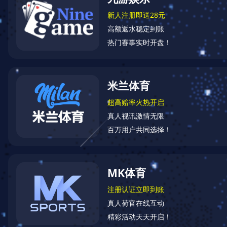
英冠升级附加赛决