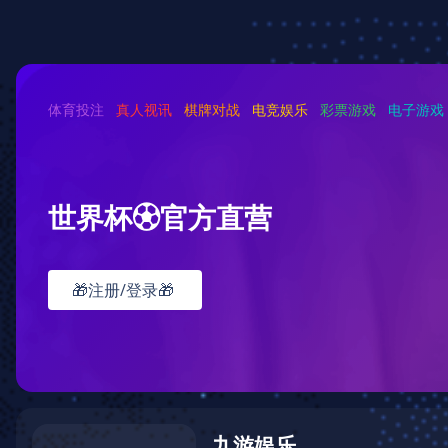
乐鱼A
连接你的赛事视野，打造