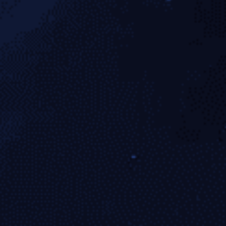
进…
伯
意大
明星巴洛特利在2012年欧洲杯半...
胜球
揆以替补身份出场，仅用21分钟的...