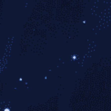
几年的交锋记录相对接近，互有胜负。这种均势也为即将到来的
、创造佳绩充满期待。
析
米堡都公布了各自的首发阵容。这其中，赫尔城选择了一套攻守
刀被寄予厚望，他不仅具备出色的进攻能力，更有着丰富的大赛
为保守但又极具威胁性的战术。他们在后防线上配置了多名身体
进攻。同时，中场核心位置由技术精湛、视野开阔的球员担任，
无疑会影响比赛走向。尤其是麦克伯尼和麦格里，他们不仅是各
者，因此他们的一举一动都备受关注。
现