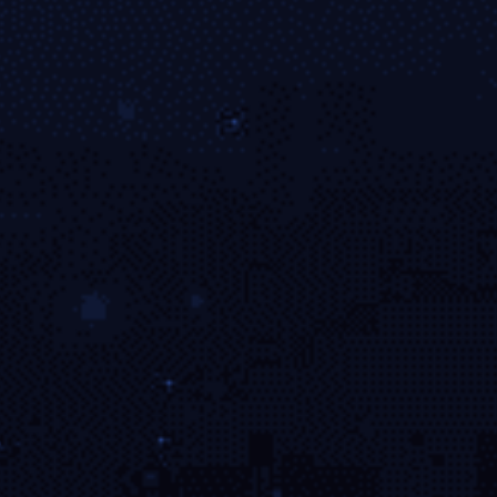
奇
热议，这位年轻球员的加盟无疑为...
队
备受期待，而黄健翔对内马尔的赞...
联系我们
快速导航
西市安定区公园路612号
App下载
关于我们
隐私政策
ort@kwangchungvina.com
用户协议
网站地图