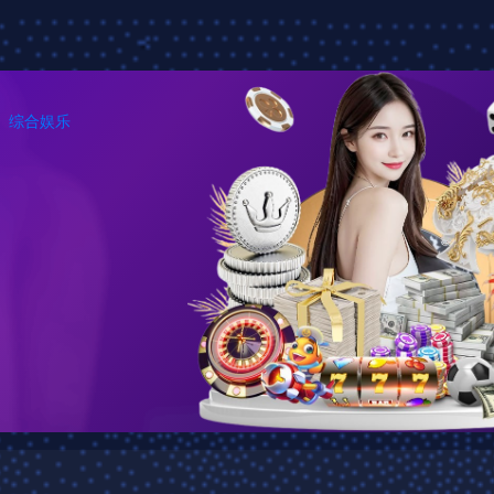
PP登录入口
· 体育观
球迷专属的数字主场。
乐鱼app登录入口网页版
提供多
时比分与赛事推荐，让你随时随地畅享体育内容。
网页端入口
下载APP