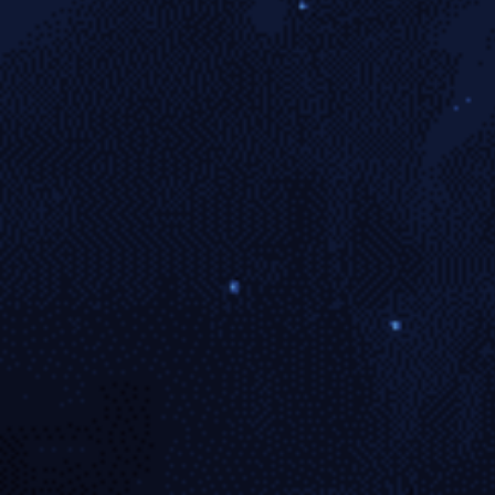
上一篇
凯塞多谈本赛季责任加重期待在
你可能感兴趣的内容
回顾12年前的今天巴洛特利为
本文回顾了12年前的今天，意大利足球
2026-08-01
吴贤揆替补出场21分钟打进致
在最近的一场比赛中，足球运动员吴贤
2026-07-14