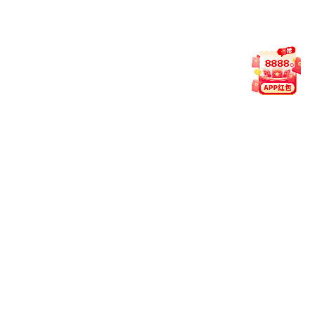
齐心协力，共同克服困难，为实现本赛季目标而努力奋斗。
总结：
通过对“巴黎官方更新伤情 帕乔努诺门德斯扎伊尔埃梅里继
续接受治疗”的分析，我们了解到这些核心球员所面临的问题
不仅仅是个人身体健康，更是整个团队在紧张赛事中的表现
与结果。因此，各方需共同关注并采取有效措施确保运动健
儿们早日回归正常状态，让球队重拾信心与士气走向胜利之
路。
综上所述，在面对诸多挑战时，无论是医疗团队还是管理
层，都需发挥各自作用，共同为俱乐部创造良好的发展环
境。而对于广大热爱足球的人士来说，这也是一次考验耐心
与信念的重要时刻，我们期待这些优秀运动员早日回归，为
我们的联赛增添更多精彩瞬间！