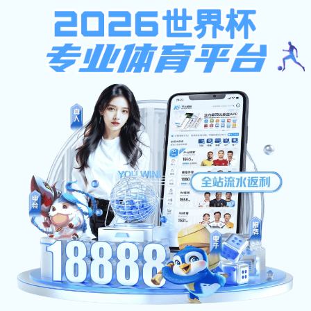
注册入口
乐鱼APP登录入口
· 体育观
看更便捷
连接你的赛事视野，打造球迷专属的数字主场。
乐鱼app
登录入口网页版
提供多终端支持、高清视频、 实时比分与
赛事推荐，让你随时随地畅享体育内容。
网页端入口